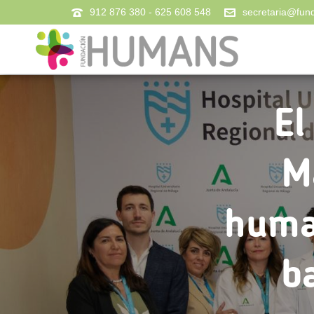
912 876 380 - 625 608 548
secretaria@fu
El
M
huma
b