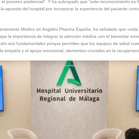
 el proceso asistencial”. Y ha subrayado que “este reconocimiento es f
la apuesta del hospital por incorporar la experiencia del paciente como
epartamento Médico en Angelini Pharma España, ha señalado que «esta c
ya la importancia de integrar la atención médica con el bienestar emoc
ión son fundamentales porque permiten que los equipos de salud cue
 empatía y el apoyo emocional, elementos cruciales en la recuperación